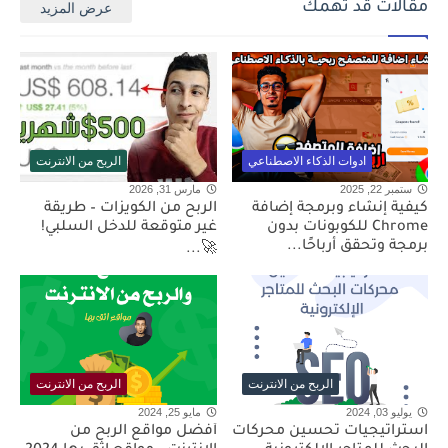
مقالات قد تهمك
عرض المزيد
ادوات الذكاء الاصطناعي
الربح من الانترنت
ستمبر 22, 2025
مارس 31, 2026
كيفية إنشاء وبرمجة إضافة
الربح من الكويزات – طريقة
Chrome للكوبونات بدون
غير متوقعة للدخل السلبي!
برمجة وتحقق أرباحًا...
🚀...
الربح من الانترنت
الربح من الانترنت
يوليو 03, 2024
مايو 25, 2024
استراتيجيات تحسين محركات
أفضل مواقع الربح من