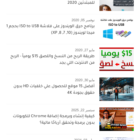
للمبتدئين 2020
نوفمبر 05, 2020
برنامج حرق الويندوز على فلاشة ISO to USB بحجم 1
ميجا لويندوز (10, 7, 8, XP)
مايو 27, 2020
طريقة الربح من النسخ واللصق 15$ يومياً - الربح
من الانترنت اللي بجد
مايو 30, 2020
أفضل 15 موقع للحصول علي خلفيات HD بدون
حقوق بجودة 4K
سبتمبر 22, 2025
كيفية إنشاء وبرمجة إضافة Chrome للكوبونات
بدون برمجة وتحقق أرباحًا مالية؟
يوليو 03, 2024