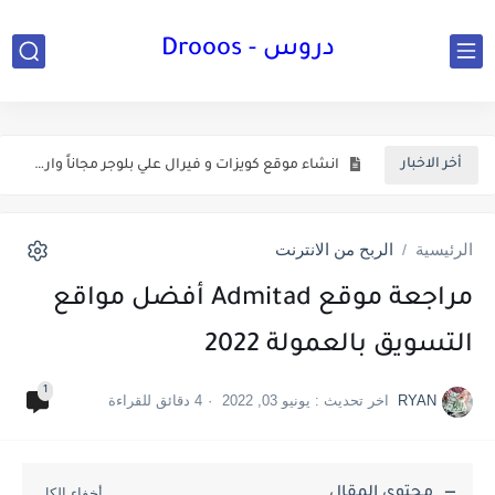
12 طريقة لإصلاح خطأ The Application was Unable to Start...
دروس - Drooos
تعلم اللغة التركية للمبتدئين بسهولة من الصفر الي الاحتراف
انشاء موقع كويزات و فيرال علي بلوجر مجاناً واربح $$$$...
أخر الاخبار
خطة مايكل يوسف لتعلم اللغة الانجليزية للمبتدئين 2020
الربح من امازون kdp طريقة محتكرة للحصول علي كتب مجانية
الرئيسية
الربح من الانترنت
/
اربح من الانترنت 5$ دولار لكل تسجيل Pluralsight affiliate program
مراجعة موقع Admitad أفضل مواقع
الربح من الانترنت 7$ لكل كورس مجاني للمبتدئين Skillshare affiliate...
التسويق بالعمولة 2022
الربح من الانترنت 0.50 دولار لكل تثبيت لاضافة كروم Krisp...
1
RYAN
اخر تحديث :
يونيو 03, 2022
4 دقائق للقراءة
محتوي المقال